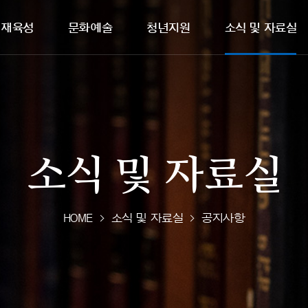
인재육성
문화예술
청년지원
소식및자료실
소식및자료실
HOME
소식및자료실
공지사항