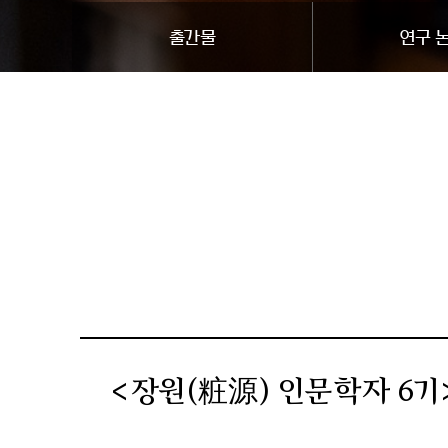
출간물
연구
<장원(粧源)인문학자6