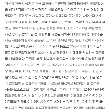
자신과가족의생존을위해고투하는‘개인’의개념이등장하게되었다.성
을생계유지의수단또는경제적부의축적의수단으로인식하는경향이대
두되었고,동거또는사실혼의증가나성매매의증가등이나타났다.사회
주의체제에서성매매라는개념은받아들일수없는것이었으나,심각한식
량난속에서이에대한인식은변화될수밖에없었다.1950년북한형법
제정당시규정하였던성매매처벌규정은사회주의체제에서성매매의존
재는사회주의질서와모순된다고하여1974년북한형법개정에서삭제되
었는데,고난의행군시기극심한식량난등으로발생한성매매가사회적
문제로대두되자북한은2004년형법개정에서성매매를처벌하는매음죄
를신설하였다.그런데북한형법에서매음죄는성매수인을처벌하지않고
성매도인만을처벌하므로,고난의행군시기이후에나타난여성의성매매
증가는여성에대한처벌가능성이증가한다는결과를가져온다.한편고
난의행군시기의심각한식량난으로북한여성의모습과인식에큰변화
가있었음에도강간죄의객체를여성으로한정하고보호법익을성적불가
침성(정조)으로보는것에있어서변화는일어나지않았다.2010년남녀평
등의원칙을다시밝혔던녀성권리보장법의제정이후에도마찬가지이다.
강간죄의객체를여성에서사람으로변경하는것은성적불가침성(정조)을
보호하는것이아니라성적자기결정권을보호하는것이라는의미를나타내