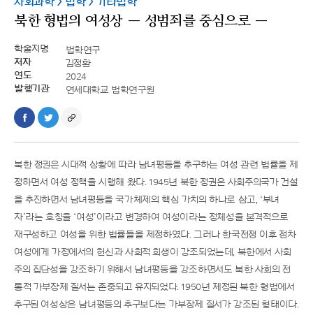
사회과학>법학>기타법학
북한형법의여성상―성범죄를중심으로―
학술지명
법학연구
저자
김정환
연도
2024
발행기관
연세대학교법학연구원
북한정권은시대적상황에따라남녀평등을추구하는여성관련법률을제
정하면서여성정책을시행해왔다.1945년북한정권은사회주의국가건설
을추진하면서남녀평등을국가체제의핵심가치의하나로삼고,‘부녀
자’라는호칭을‘여성’이라고변경하여여성이라는정체성을본격적으로
재구성하고여성을위한법률들을제정하였다.그러나한국전쟁이후점차
여성에게가정에서의헌신과사회적희생이강조되었는데,북한에서사회
주의집단성을강조하기위해서남녀평등을강조하면서도북한사회의전
통적가부장제질서는존중되고유지되었다.1950년제정된북한형법에서
추구된여성상은남녀평등의추구보다는가부장제질서가강조된형태이다.